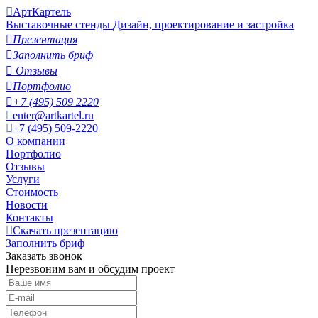
АртКартель
Выставочные стенды
Дизайн, проектирование и застройка

Презентация

Заполнить бриф

Отзывы

Портфолио

+7 (495) 509 2220
enter@artkartel.ru
+7 (495) 509-2220
О компании
Портфолио
Отзывы
Услуги
Стоимость
Новости
Контакты
Скачать презентацию
Заполнить бриф
Заказать звонок
Перезвоним вам и обсудим проект