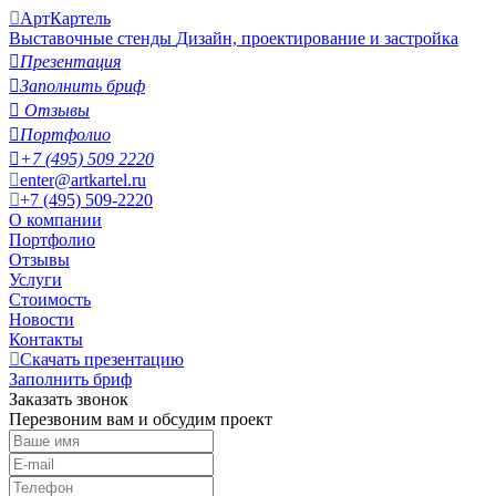
АртКартель
Выставочные стенды
Дизайн, проектирование и застройка

Презентация

Заполнить бриф

Отзывы

Портфолио

+7 (495) 509 2220
enter@artkartel.ru
+7 (495) 509-2220
О компании
Портфолио
Отзывы
Услуги
Стоимость
Новости
Контакты
Скачать презентацию
Заполнить бриф
Заказать звонок
Перезвоним вам и обсудим проект