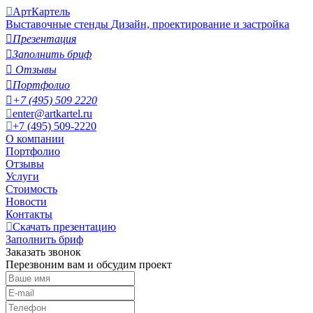
АртКартель
Выставочные стенды
Дизайн, проектирование и застройка

Презентация

Заполнить бриф

Отзывы

Портфолио

+7 (495) 509 2220
enter@artkartel.ru
+7 (495) 509-2220
О компании
Портфолио
Отзывы
Услуги
Стоимость
Новости
Контакты
Скачать презентацию
Заполнить бриф
Заказать звонок
Перезвоним вам и обсудим проект