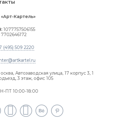
такты
«Арт-Картель»
:
1077757506155
7702646172
7 (495) 509 2220
nter@artkartel.ru
осква, Автозаводская улица, 17 корпус 3, 1
одъезд, 3 этаж, офис 105
Н-ПТ 10:00-18:00