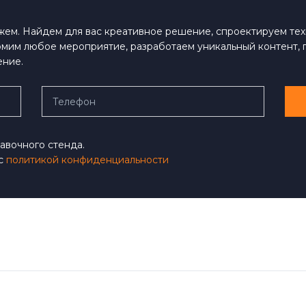
ожем. Найдем для вас креативное решение, спроектируем те
рмим любое мероприятие, разработаем уникальный контент,
ение.
авочного стенда.
 с
политикой конфиденциальности