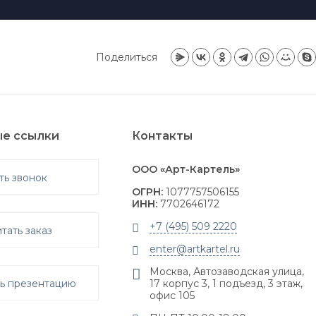
Поделиться
е ссылки
Контакты
ООО «Арт-Картель»
ть звонок
ОГРН:
1077757506155
ИНН:
7702646172
+7 (495) 509 2220
тать заказ
enter@artkartel.ru
Москва, Автозаводская улица,
ть презентацию
17 корпус 3, 1 подъезд, 3 этаж,
офис 105