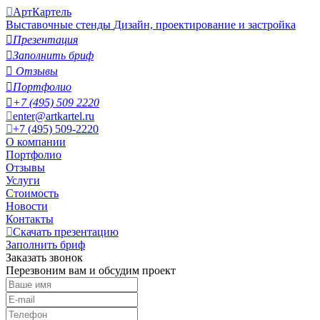
АртКартель
Выставочные стенды
Дизайн, проектирование и застройка

Презентация

Заполнить бриф

Отзывы

Портфолио

+7 (495) 509 2220
enter@artkartel.ru
+7 (495) 509-2220
О компании
Портфолио
Отзывы
Услуги
Стоимость
Новости
Контакты
Скачать презентацию
Заполнить бриф
Заказать звонок
Перезвоним вам и обсудим проект