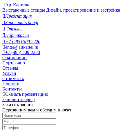
АртКартель
Выставочные стенды
Дизайн, проектирование и застройка

Презентация

Заполнить бриф

Отзывы

Портфолио

+7 (495) 509 2220
enter@artkartel.ru
+7 (495) 509-2220
О компании
Портфолио
Отзывы
Услуги
Стоимость
Новости
Контакты
Скачать презентацию
Заполнить бриф
Заказать звонок
Перезвоним вам и обсудим проект