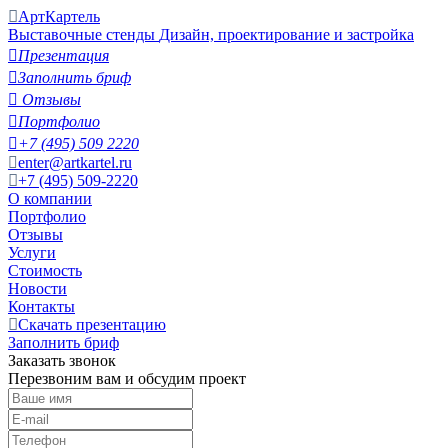
АртКартель
Выставочные стенды
Дизайн, проектирование и застройка

Презентация

Заполнить бриф

Отзывы

Портфолио

+7 (495) 509 2220
enter@artkartel.ru
+7 (495) 509-2220
О компании
Портфолио
Отзывы
Услуги
Стоимость
Новости
Контакты
Скачать презентацию
Заполнить бриф
Заказать звонок
Перезвоним вам и обсудим проект