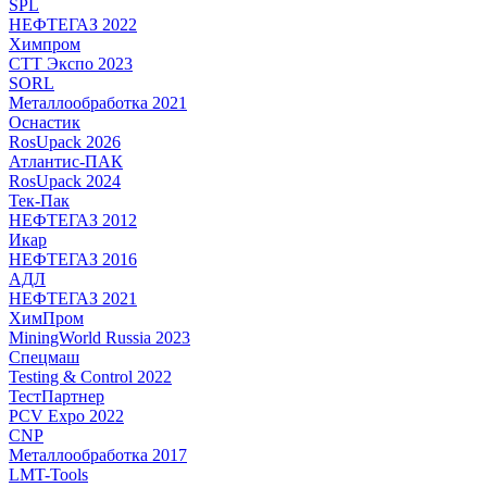
SPL
НЕФТЕГАЗ 2022
Химпром
СТТ Экспо 2023
SORL
Металлообработка 2021
Оснастик
RosUpack 2026
Атлантис-ПАК
RosUpack 2024
Тек-Пак
НЕФТЕГАЗ 2012
Икар
НЕФТЕГАЗ 2016
АДЛ
НЕФТЕГАЗ 2021
ХимПром
MiningWorld Russia 2023
Спецмаш
Testing & Control 2022
ТестПартнер
PCV Expo 2022
CNP
Металлообработка 2017
LMT-Tools