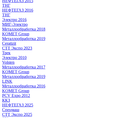
НЕФТЕГАЗ 2015
ТНГ
НЕФТЕГАЗ 2016
ТНГ
Электро 2016
МИГ-Электро
Металлообработка 2018
KOMET Group
Металлообработка 2019
Ceratizit
СТТ Экспо 2023
Трек
Электро 2010
Volsten
Металлообработка 2017
KOMET Group
Металлообработка 2019
LINK
Металлообработка 2016
KOMET Group
PCV Expo 2012
ККЗ
НЕФТЕГАЗ 2025
Спецмаш
СТТ Экспо 2025