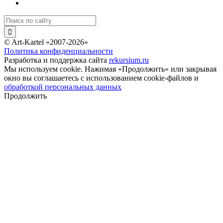
© Art-Kartel «2007-2026»
Политика конфиденциальности
Разработка и поддержка сайта
rekursium.ru
Мы используем cookie. Нажимая «Продолжить» или закрывая
окно вы соглашаетесь с использованием cookie-файлов и
обработкой персональных данных
Продолжить