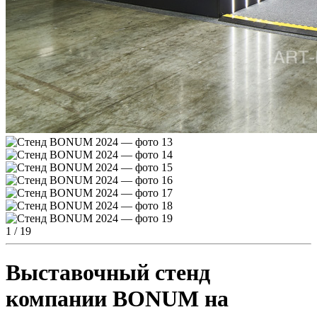
1
/ 19
Выставочный стенд
компании BONUM на