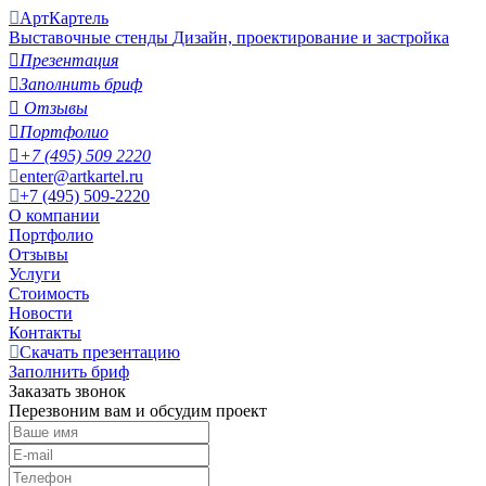
АртКартель
Выставочные стенды
Дизайн, проектирование и застройка

Презентация

Заполнить бриф

Отзывы

Портфолио

+7 (495) 509 2220
enter@artkartel.ru
+7 (495) 509-2220
О компании
Портфолио
Отзывы
Услуги
Стоимость
Новости
Контакты
Скачать презентацию
Заполнить бриф
Заказать звонок
Перезвоним вам и обсудим проект