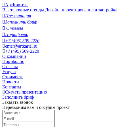
АртКартель
Выставочные стенды
Дизайн, проектирование и застройка

Презентация

Заполнить бриф

Отзывы

Портфолио

+7 (495) 509 2220
enter@artkartel.ru
+7 (495) 509-2220
О компании
Портфолио
Отзывы
Услуги
Стоимость
Новости
Контакты
Скачать презентацию
Заполнить бриф
Заказать звонок
Перезвоним вам и обсудим проект