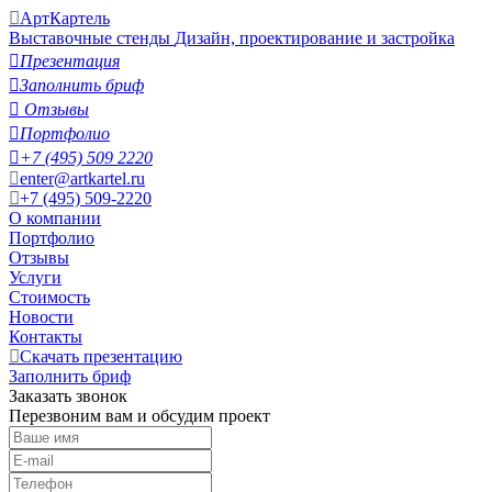
АртКартель
Выставочные стенды
Дизайн, проектирование и застройка

Презентация

Заполнить бриф

Отзывы

Портфолио

+7 (495) 509 2220
enter@artkartel.ru
+7 (495) 509-2220
О компании
Портфолио
Отзывы
Услуги
Стоимость
Новости
Контакты
Скачать презентацию
Заполнить бриф
Заказать звонок
Перезвоним вам и обсудим проект