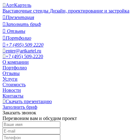
АртКартель
Выставочные стенды
Дизайн, проектирование и застройка

Презентация

Заполнить бриф

Отзывы

Портфолио

+7 (495) 509 2220
enter@artkartel.ru
+7 (495) 509-2220
О компании
Портфолио
Отзывы
Услуги
Стоимость
Новости
Контакты
Скачать презентацию
Заполнить бриф
Заказать звонок
Перезвоним вам и обсудим проект