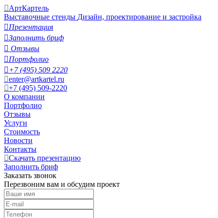
АртКартель
Выставочные стенды
Дизайн, проектирование и застройка

Презентация

Заполнить бриф

Отзывы

Портфолио

+7 (495) 509 2220
enter@artkartel.ru
+7 (495) 509-2220
О компании
Портфолио
Отзывы
Услуги
Стоимость
Новости
Контакты
Скачать презентацию
Заполнить бриф
Заказать звонок
Перезвоним вам и обсудим проект