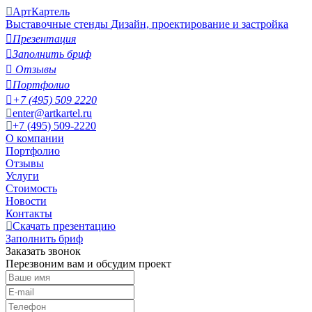
АртКартель
Выставочные стенды
Дизайн, проектирование и застройка

Презентация

Заполнить бриф

Отзывы

Портфолио

+7 (495) 509 2220
enter@artkartel.ru
+7 (495) 509-2220
О компании
Портфолио
Отзывы
Услуги
Стоимость
Новости
Контакты
Скачать презентацию
Заполнить бриф
Заказать звонок
Перезвоним вам и обсудим проект