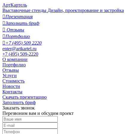
АртКартель
Выставочные стенды
Дизайн, проектирование и застройка

Презентация

Заполнить бриф

Отзывы

Портфолио

+7 (495) 509 2220
enter@artkartel.ru
+7 (495) 509-2220
О компании
Портфолио
Отзывы
Услуги
Стоимость
Новости
Контакты
Скачать презентацию
Заполнить бриф
Заказать звонок
Перезвоним вам и обсудим проект