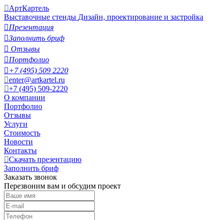
АртКартель
Выставочные стенды
Дизайн, проектирование и застройка

Презентация

Заполнить бриф

Отзывы

Портфолио

+7 (495) 509 2220
enter@artkartel.ru
+7 (495) 509-2220
О компании
Портфолио
Отзывы
Услуги
Стоимость
Новости
Контакты
Скачать презентацию
Заполнить бриф
Заказать звонок
Перезвоним вам и обсудим проект