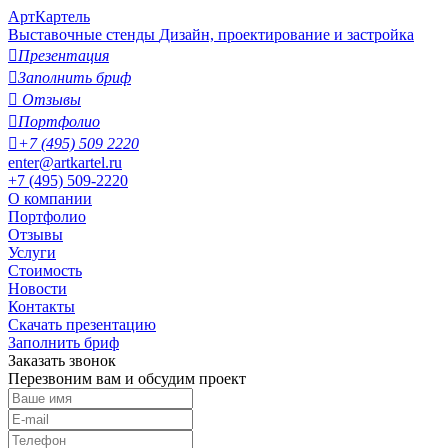
АртКартель
Выставочные стенды
Дизайн, проектирование и застройка

Презентация

Заполнить бриф

Отзывы

Портфолио

+7 (495) 509 2220
enter@artkartel.ru
+7 (495) 509-2220
О компании
Портфолио
Отзывы
Услуги
Стоимость
Новости
Контакты
Скачать презентацию
Заполнить бриф
Заказать звонок
Перезвоним вам и обсудим проект