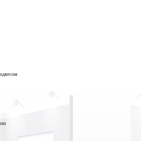
подвесом
ции