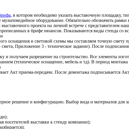
брифа
, в котором необходимо указать выставочную площадку, т
мое мультимедийное оборудование. Обязательно обозначить рамки
 выставочного проекта на личной встрече с представителем на
прописанных в брифе нюансов. Показываются виды стенда со все
ки
ного оснащения и световой схемы мы составляем точную смету 
смета, Приложение 3 - техническое задание). После подписания
ку и получаем разрешение на строительство. Все элементы изго
анием (техническое оснащение, мебель и тд). В период монтажа 
в
ывает Акт приема-передачи. После демонтажа подписывается Ак
рное решение и конфигурацию. Выбор вида и материалов для зас
ди);
ая посетителей выставки к стенду компании);
азбирается);