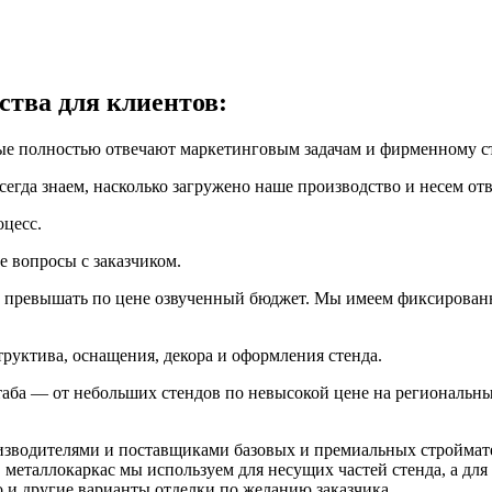
тва для клиентов:
ые полностью отвечают маркетинговым задачам и фирменному с
егда знаем, насколько загружено наше производство и несем от
цесс.
 вопросы с заказчиком.
о превышать по цене озвученный бюджет. Мы имеем фиксированн
труктива, оснащения, декора и оформления стенда.
аба — от небольших стендов по невысокой цене на региональн
оизводителями и поставщиками базовых и премиальных строймат
еталлокаркас мы используем для несущих частей стенда, а дл
о и другие варианты отделки по желанию заказчика.