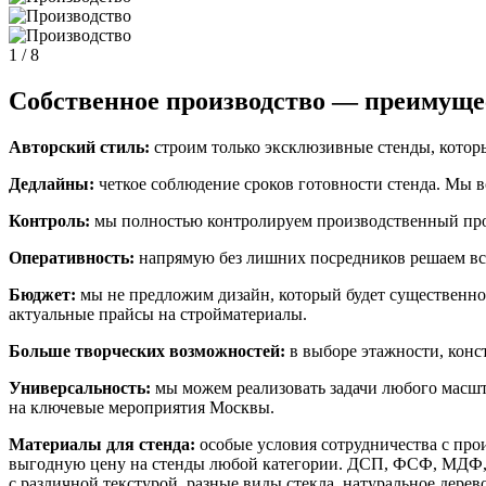
1
/ 8
Собственное производство — преимущес
Авторский стиль:
строим только эксклюзивные стенды, котор
Дедлайны:
четкое соблюдение сроков готовности стенда. Мы вс
Контроль:
мы полностью контролируем производственный про
Оперативность:
напрямую без лишних посредников решаем все
Бюджет:
мы не предложим дизайн, который будет существенн
актуальные прайсы на стройматериалы.
Больше творческих возможностей:
в выборе этажности, конс
Универсальность:
мы можем реализовать задачи любого масшт
на ключевые мероприятия Москвы.
Материалы для стенда:
особые условия сотрудничества с пр
выгодную цену на стенды любой категории. ДСП, ФСФ, МДФ, м
с различной текстурой, разные виды стекла, натуральное дерев