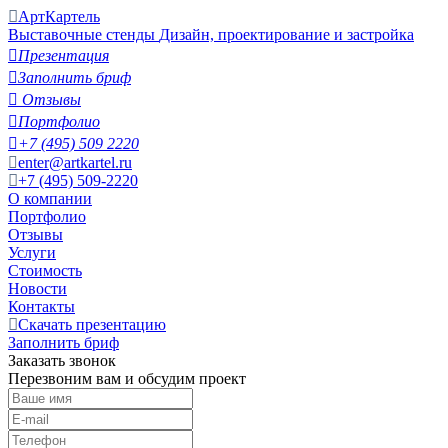
АртКартель
Выставочные стенды
Дизайн, проектирование и застройка

Презентация

Заполнить бриф

Отзывы

Портфолио

+7 (495) 509 2220
enter@artkartel.ru
+7 (495) 509-2220
О компании
Портфолио
Отзывы
Услуги
Стоимость
Новости
Контакты
Скачать презентацию
Заполнить бриф
Заказать звонок
Перезвоним вам и обсудим проект