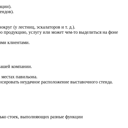
ации).
ендов).
руг (у лестниц, эскалаторов и т. д.).
ю продукцию, услугу или может чем-то выделиться на фоне
ыми клиентами.
вашей компании.
местах павильона.
сировать неудачное расположение выставочного стенда.
олько стоек, выполняющих разные функции