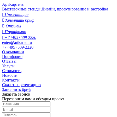
АртКартель
Выставочные стенды
Дизайн, проектирование и застройка

Презентация

Заполнить бриф

Отзывы

Портфолио

+7 (495) 509 2220
enter@artkartel.ru
+7 (495) 509-2220
О компании
Портфолио
Отзывы
Услуги
Стоимость
Новости
Контакты
Скачать презентацию
Заполнить бриф
Заказать звонок
Перезвоним вам и обсудим проект