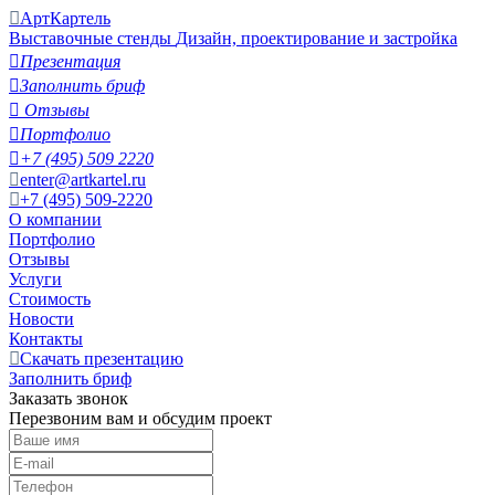
АртКартель
Выставочные стенды
Дизайн, проектирование и застройка

Презентация

Заполнить бриф

Отзывы

Портфолио

+7 (495) 509 2220
enter@artkartel.ru
+7 (495) 509-2220
О компании
Портфолио
Отзывы
Услуги
Стоимость
Новости
Контакты
Скачать презентацию
Заполнить бриф
Заказать звонок
Перезвоним вам и обсудим проект