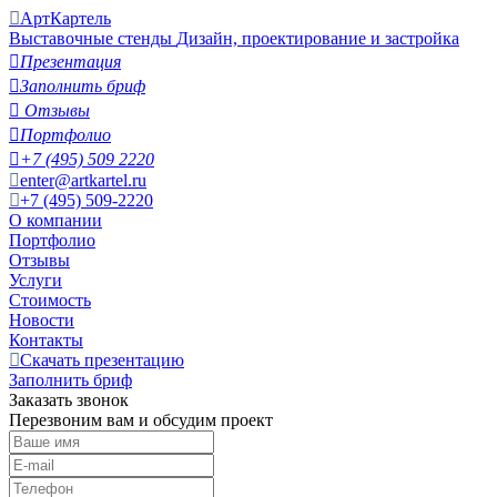
АртКартель
Выставочные стенды
Дизайн, проектирование и застройка

Презентация

Заполнить бриф

Отзывы

Портфолио

+7 (495) 509 2220
enter@artkartel.ru
+7 (495) 509-2220
О компании
Портфолио
Отзывы
Услуги
Стоимость
Новости
Контакты
Скачать презентацию
Заполнить бриф
Заказать звонок
Перезвоним вам и обсудим проект