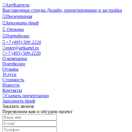
АртКартель
Выставочные стенды
Дизайн, проектирование и застройка

Презентация

Заполнить бриф

Отзывы

Портфолио

+7 (495) 509 2220
enter@artkartel.ru
+7 (495) 509-2220
О компании
Портфолио
Отзывы
Услуги
Стоимость
Новости
Контакты
Скачать презентацию
Заполнить бриф
Заказать звонок
Перезвоним вам и обсудим проект