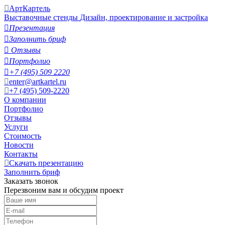
АртКартель
Выставочные стенды
Дизайн, проектирование и застройка

Презентация

Заполнить бриф

Отзывы

Портфолио

+7 (495) 509 2220
enter@artkartel.ru
+7 (495) 509-2220
О компании
Портфолио
Отзывы
Услуги
Стоимость
Новости
Контакты
Скачать презентацию
Заполнить бриф
Заказать звонок
Перезвоним вам и обсудим проект