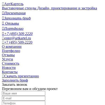
АртКартель
Выставочные стенды
Дизайн, проектирование и застройка

Презентация

Заполнить бриф

Отзывы

Портфолио

+7 (495) 509 2220
enter@artkartel.ru
+7 (495) 509-2220
О компании
Портфолио
Отзывы
Услуги
Стоимость
Новости
Контакты
Скачать презентацию
Заполнить бриф
Заказать звонок
Перезвоним вам и обсудим проект