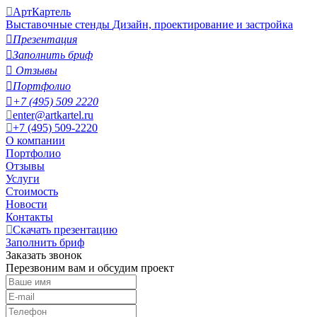
АртКартель
Выставочные стенды
Дизайн, проектирование и застройка

Презентация

Заполнить бриф

Отзывы

Портфолио

+7 (495) 509 2220
enter@artkartel.ru
+7 (495) 509-2220
О компании
Портфолио
Отзывы
Услуги
Стоимость
Новости
Контакты
Скачать презентацию
Заполнить бриф
Заказать звонок
Перезвоним вам и обсудим проект