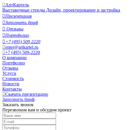
АртКартель
Выставочные стенды
Дизайн, проектирование и застройка

Презентация

Заполнить бриф

Отзывы

Портфолио

+7 (495) 509 2220
enter@artkartel.ru
+7 (495) 509-2220
О компании
Портфолио
Отзывы
Услуги
Стоимость
Новости
Контакты
Скачать презентацию
Заполнить бриф
Заказать звонок
Перезвоним вам и обсудим проект