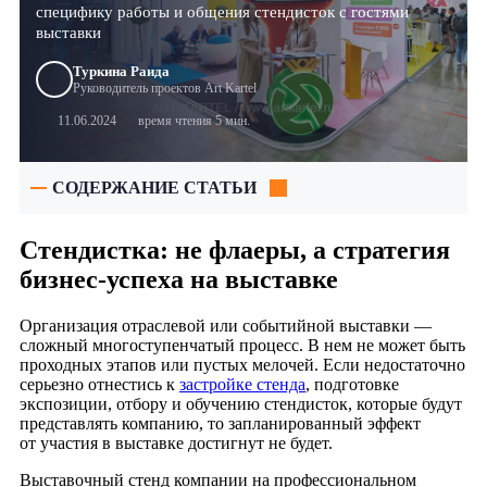
специфику работы и общения стендисток с гостями
выставки
Туркина Раида
Руководитель проектов Art Kartel
11.06.2024
время чтения 5 мин.
СОДЕРЖАНИЕ СТАТЬИ
Стендистка: не флаеры, а стратегия
бизнес-успеха на выставке
Организация отраслевой или событийной выставки —
сложный многоступенчатый процесс. В нем не может быть
проходных этапов или пустых мелочей. Если недостаточно
серьезно отнестись к
застройке стенда
, подготовке
экспозиции, отбору и обучению стендисток, которые будут
представлять компанию, то запланированный эффект
от участия в выставке достигнут не будет.
Выставочный стенд компании на профессиональном