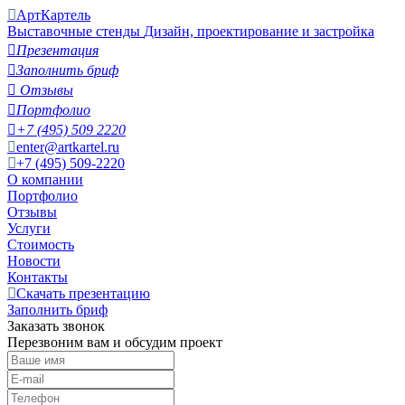
АртКартель
Выставочные стенды
Дизайн, проектирование и застройка

Презентация

Заполнить бриф

Отзывы

Портфолио

+7 (495) 509 2220
enter@artkartel.ru
+7 (495) 509-2220
О компании
Портфолио
Отзывы
Услуги
Стоимость
Новости
Контакты
Скачать презентацию
Заполнить бриф
Заказать звонок
Перезвоним вам и обсудим проект